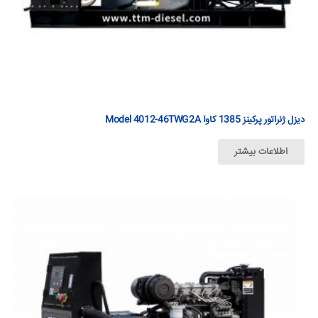
دیزل ژنراتور پرکینز 1385 كاوآ Model 4012-46TWG2A
اطلاعات بیشتر