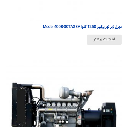
دیزل ژنراتور پرکینز 1250 كاوآ Model 4008-30TAG3A
اطلاعات بیشتر