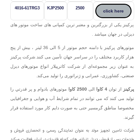
4016-61TRG3
KJP2500
2500
click here
پرکینز یکی از بزرگترین و معتبر ترین کمپانی های ساخت موتور های
دیزلی در جهان میباشد .
موتورهای پرکینز با دامنه حجم موتور از 5 الی 36 لیتر ، بیش از پنج
هزار کاربرد مختلف را در سراسر جهان تأمین می کنند.شرکت پرکینز
به عنوان زیر مجموعه‌ای از شرکت کاترپیلار انواع موتورهای دیزل
صنعتی، کشاورزی، عمرانی و ژنراتوری را تولید می‌کند.
پرکینز
از توان
4 کاوا
الی
2500 کاوا
موتورهای بادوام و پر قدرتي را
تولید می کنند که می توانند در تمام شرایط آب و هوایی و جغرافیایی
مخصوصا مناطق گرمسیر حتی به صورت دایم کار مورد استفاده قرار
گیرند.
شرکت تامين تجهيز مولد به عنوان نمایندگی رسمی و انحصاری فروش و
خدمات پس از فروش ديزل ژنراتور هاي كوپله فابريك در ایران فعالیت میکند