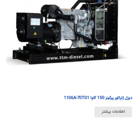
دیزل ژنراتور پرکینز 150 كاوآ 1106A-70TG1
اطلاعات بیشتر