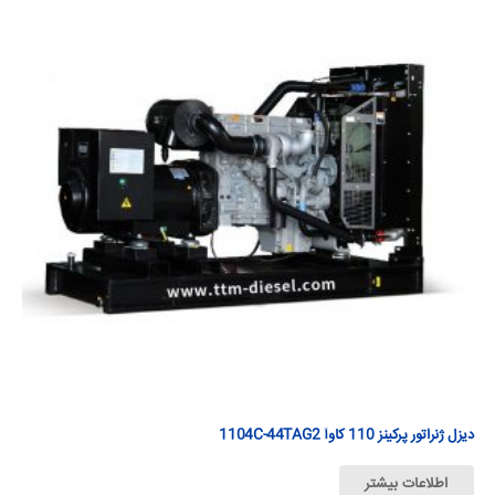
دیزل ژنراتور پرکینز 110 كاوآ 1104C-44TAG2
اطلاعات بیشتر