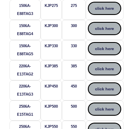
1506A-
KJP275
275
click here
E88TAG3
1506A-
KJP300
300
click here
E88TAG4
1506A-
KJP330
330
click here
E88TAG5
2206A-
KJP385
385
click here
E13TAG2
2206A-
KJP450
450
click here
E13TAG3
2506A-
KJP500
500
click here
E15TAG1
2506A-
KJP550
550