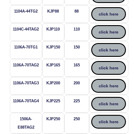
1104A-44TG2
KJP88
88
click here
1104C-44TAG2
KJP110
110
click here
1106A-70TG1
KJP150
150
click here
1106A-70TAG2
KJP165
165
click here
1106A-70TAG3
KJP200
200
click here
1106A-70TAG4
KJP225
225
click here
1506A-
KJP250
250
click here
E88TAG2