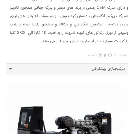
و دارای مدرک OEM رسمی از برند های معتبر و بزرگ جهانی همچون کامینز
آمریکا ، پرکینز انگلستان ، دوسان کره جنوبی ، ولوو سوئد با ژنراتور های لروی
سومر فرانسه ، استمفورد انگلستان و مکالته و سینکرو ایتالیا بوده و طیف
وسیعی از ديزل ژنراتور هاي كوپله فابريك را به قدرت 10 کاوآ الي 3800 کاوآ
با کیفیت بسیار بالا در اختیار مشتریان عزیز قرار می دهد.
نمایش 1–10 از 36 نتیجه