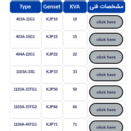
مشخصات فنی
Type
Genset
KVA
403A-11G1
KJP10
10
click here
403A-15G1
KJP15
15
click here
404A-22G1
KJP22
22
click here
1103A-33G
KJP33
33
click here
1103A-33TG1
KJP50
50
click here
1103A-33TG2
KJP66
66
click here
1104A-44TG1
KJP71
71
click here