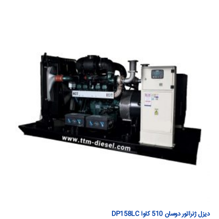
دیزل ژنراتور دوسان 510 كاوآ DP158LC