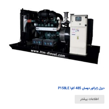
دیزل ژنراتور دوسان 485 كاوآ P158LE
اطلاعات بیشتر