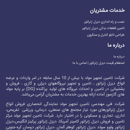
خدمات مشتریان
نصب و راه اندازی دیزل ژنراتور
تامین قطعات یدکی دیزل ژنراتور
طراحی تابلو کنترل و سنکرون
درباره ما
درباره ما
استعلام قیمت دیزل ژنراتور | تماس با ما
شرکت تامین تجهیز مولد با بیش از 10 سال سابقه در امر واردات و عرضه
انواع دیزل ژنراتور ، تامین و تجهیز نیروگاههای دیزلی و گازی ، فروش و
پشتیبانی در تامین و احداث نیروگاه های تولید پراکنده (DG) بر پایه مولد
های گازسوز آماده ارائه بهترین خدمات به مشتریان گرامی می‌باشد.
شرکت فنی مهندسی تامین تجهیز مولد نمایندگی انحصاری فروش انواع
دیزل ژنراتور
های مورد نیاز مجتمع های صنعتی، درمانی، ورزشی تفریحی،
اداری، تجاری و مسکونی را در اختیار دارد. شرکت تامین تجهیز مولد مرکز
تامین و فروش
دیزل ژنراتور کامینز
آمریکا،
دیزل ژنراتور پرکینز
انگلیس،
دیزل
ژنراتور ولوو
سوئد ،
دیزل ژنراتور کوهلر
آلمان ،
دیزل ژنراتور دوسان
کره جنوبی