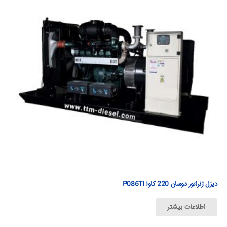
دیزل ژنراتور دوسان 220 كاوآ P086TI
اطلاعات بیشتر