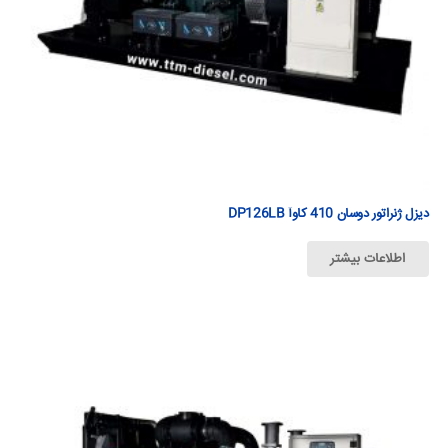
دیزل ژنراتور دوسان 410 كاوآ DP126LB
اطلاعات بیشتر