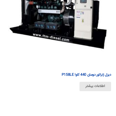
دیزل ژنراتور دوسان 440 كاوآ P158LE
اطلاعات بیشتر