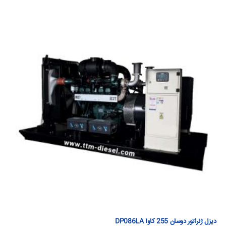
دیزل ژنراتور دوسان 255 كاوآ DP086LA