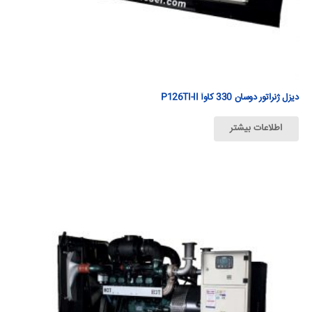
دیزل ژنراتور دوسان 330 كاوآ P126TI-II
اطلاعات بیشتر