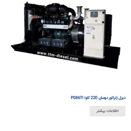
دیزل ژنراتور دوسان 220 كاوآ P086TI
اطلاعات بیشتر