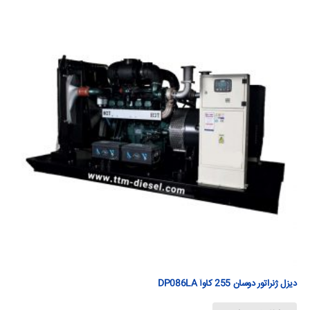
دیزل ژنراتور دوسان 255 كاوآ DP086LA