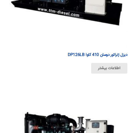
دیزل ژنراتور دوسان 410 كاوآ DP126LB
اطلاعات بیشتر