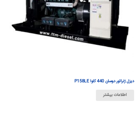
دیزل ژنراتور دوسان 440 كاوآ P158LE
اطلاعات بیشتر