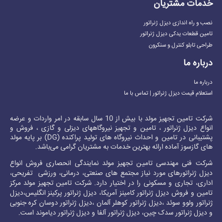
خدمات مشتریان
نصب و راه اندازی دیزل ژنراتور
تامین قطعات یدکی دیزل ژنراتور
طراحی تابلو کنترل و سنکرون
درباره ما
درباره ما
استعلام قیمت دیزل ژنراتور | تماس با ما
شرکت تامین تجهیز مولد با بیش از 10 سال سابقه در امر واردات و عرضه
انواع دیزل ژنراتور ، تامین و تجهیز نیروگاههای دیزلی و گازی ، فروش و
پشتیبانی در تامین و احداث نیروگاه های تولید پراکنده (DG) بر پایه مولد
های گازسوز آماده ارائه بهترین خدمات به مشتریان گرامی می‌باشد.
شرکت فنی مهندسی تامین تجهیز مولد نمایندگی انحصاری فروش انواع
دیزل ژنراتور
های مورد نیاز مجتمع های صنعتی، درمانی، ورزشی تفریحی،
اداری، تجاری و مسکونی را در اختیار دارد. شرکت تامین تجهیز مولد مرکز
تامین و فروش
دیزل ژنراتور کامینز
آمریکا،
دیزل ژنراتور پرکینز
انگلیس،
دیزل
ژنراتور ولوو
سوئد ،
دیزل ژنراتور کوهلر
آلمان ،
دیزل ژنراتور دوسان
کره جنوبی
و
دیزل ژنراتور سدک
چین،
دیزل ژنراتور آلفا
و
دیزل ژنراتور دیاموند
است.