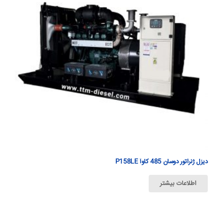
دیزل ژنراتور دوسان 485 كاوآ P158LE
اطلاعات بیشتر