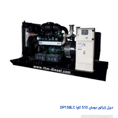
دیزل ژنراتور دوسان 510 كاوآ DP158LC