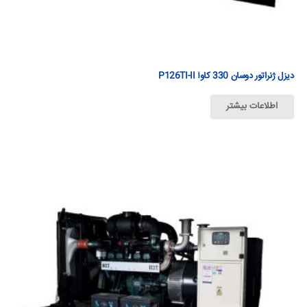
دیزل ژنراتور دوسان 330 كاوآ P126TI-II
اطلاعات بیشتر