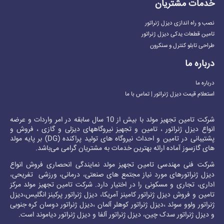
خدمات مشتریان
نصب و راه اندازی دیزل ژنراتور
تامین قطعات یدکی دیزل ژنراتور
طراحی تابلو کنترل و سنکرون
درباره ما
درباره ما
استعلام قیمت دیزل ژنراتور | تماس با ما
شرکت تامین تجهیز مولد با بیش از 10 سال سابقه در امر واردات و عرضه
انواع دیزل ژنراتور ، تامین و تجهیز نیروگاههای دیزلی و گازی ، فروش و
پشتیبانی در تامین و احداث نیروگاه های تولید پراکنده (DG) بر پایه مولد
های گازسوز آماده ارائه بهترین خدمات به مشتریان گرامی می‌باشد.
شرکت فنی مهندسی تامین تجهیز مولد نمایندگی انحصاری فروش انواع
دیزل ژنراتور
های مورد نیاز مجتمع های صنعتی، درمانی، ورزشی تفریحی،
اداری، تجاری و مسکونی را در اختیار دارد. شرکت تامین تجهیز مولد مرکز
تامین و فروش
دیزل ژنراتور کامینز
آمریکا،
دیزل ژنراتور پرکینز
انگلیس،
دیزل
ژنراتور ولوو
سوئد ،
دیزل ژنراتور کوهلر
آلمان ،
دیزل ژنراتور دوسان
کره جنوبی
و
دیزل ژنراتور سدک
چین،
دیزل ژنراتور آلفا
و
دیزل ژنراتور دیاموند
است.