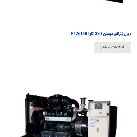
دیزل ژنراتور دوسان 330 كاوآ P126TI-II
اطلاعات بیشتر