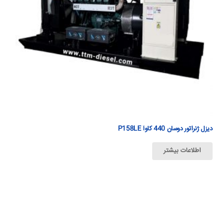
دیزل ژنراتور دوسان 440 كاوآ P158LE
اطلاعات بیشتر