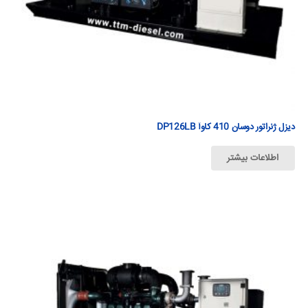
دیزل ژنراتور دوسان 410 كاوآ DP126LB
اطلاعات بیشتر