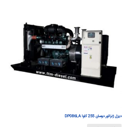
دیزل ژنراتور دوسان 255 كاوآ DP086LA