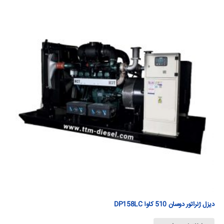
دیزل ژنراتور دوسان 510 كاوآ DP158LC