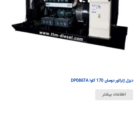
دیزل ژنراتور دوسان 170 كاوآ DP086TA
اطلاعات بیشتر