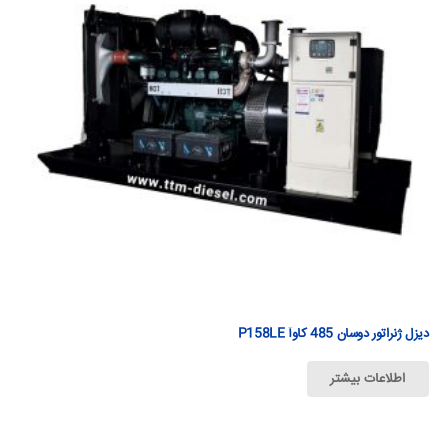
دیزل ژنراتور دوسان 485 كاوآ P158LE
اطلاعات بیشتر