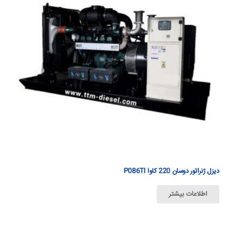
دیزل ژنراتور دوسان 220 كاوآ P086TI
اطلاعات بیشتر