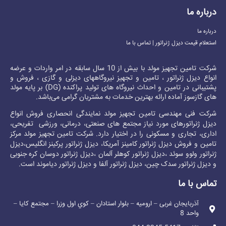
درباره ما
درباره ما
استعلام قیمت دیزل ژنراتور | تماس با ما
شرکت تامین تجهیز مولد با بیش از 10 سال سابقه در امر واردات و عرضه
انواع دیزل ژنراتور ، تامین و تجهیز نیروگاههای دیزلی و گازی ، فروش و
پشتیبانی در تامین و احداث نیروگاه های تولید پراکنده (DG) بر پایه مولد
های گازسوز آماده ارائه بهترین خدمات به مشتریان گرامی می‌باشد.
شرکت فنی مهندسی تامین تجهیز مولد نمایندگی انحصاری فروش انواع
دیزل ژنراتور
های مورد نیاز مجتمع های صنعتی، درمانی، ورزشی تفریحی،
اداری، تجاری و مسکونی را در اختیار دارد. شرکت تامین تجهیز مولد مرکز
تامین و فروش
دیزل ژنراتور کامینز
آمریکا،
دیزل ژنراتور پرکینز
انگلیس،
دیزل
ژنراتور ولوو
سوئد ،
دیزل ژنراتور کوهلر
آلمان ،
دیزل ژنراتور دوسان
کره جنوبی
و
دیزل ژنراتور سدک
چین،
دیزل ژنراتور آلفا
و
دیزل ژنراتور دیاموند
است.
تماس با ما
آذربایجان غربی – ارومیه – بلوار استادان – كوي اول وزرا – مجتمع کايا –
واحد 8