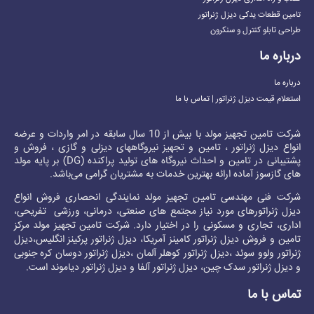
تامین قطعات یدکی دیزل ژنراتور
طراحی تابلو کنترل و سنکرون
درباره ما
درباره ما
استعلام قیمت دیزل ژنراتور | تماس با ما
شرکت تامین تجهیز مولد با بیش از 10 سال سابقه در امر واردات و عرضه
انواع دیزل ژنراتور ، تامین و تجهیز نیروگاههای دیزلی و گازی ، فروش و
پشتیبانی در تامین و احداث نیروگاه های تولید پراکنده (DG) بر پایه مولد
های گازسوز آماده ارائه بهترین خدمات به مشتریان گرامی می‌باشد.
شرکت فنی مهندسی تامین تجهیز مولد نمایندگی انحصاری فروش انواع
دیزل ژنراتور
های مورد نیاز مجتمع های صنعتی، درمانی، ورزشی تفریحی،
اداری، تجاری و مسکونی را در اختیار دارد. شرکت تامین تجهیز مولد مرکز
تامین و فروش
دیزل ژنراتور کامینز
آمریکا،
دیزل ژنراتور پرکینز
انگلیس،
دیزل
ژنراتور ولوو
سوئد ،
دیزل ژنراتور کوهلر
آلمان ،
دیزل ژنراتور دوسان
کره جنوبی
و
دیزل ژنراتور سدک
چین،
دیزل ژنراتور آلفا
و
دیزل ژنراتور دیاموند
است.
تماس با ما