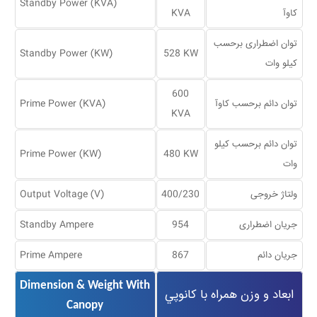
Standby Power (KVA)
کاوآ
KVA
توان اضطراری برحسب
Standby Power (KW)
528 KW
کیلو وات
600
توان دا‌‌ئم برحسب کاوآ
Prime Power (KVA)
KVA
توان دا‌‌ئم برحسب کیلو
Prime Power (KW)
480 KW
وات
ولتاژ خروجی
400/230
Output Voltage (V)
جریان اضطراری
954
Standby Ampere
جریان دا‌‌ئم
867
Prime Ampere
Dimension & Weight With
ابعاد و وزن همراه با كانوپي
Canopy